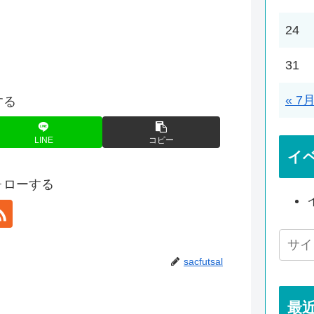
24
31
« 7
する
LINE
コピー
イ
をフォローする
sacfutsal
最