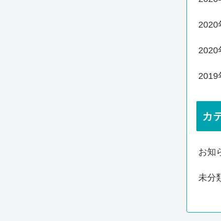
202
202
201
カ
お知
未分