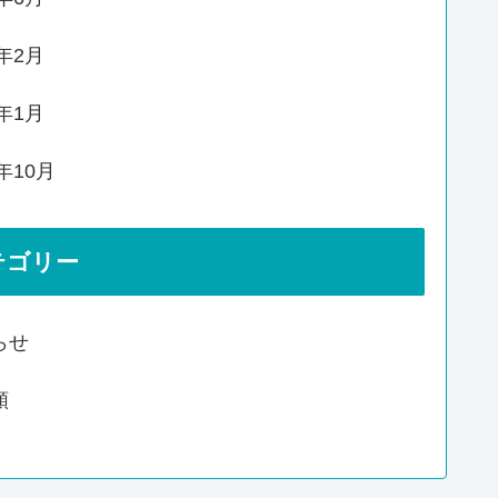
0年2月
0年1月
9年10月
テゴリー
らせ
類