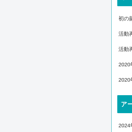
初の
活動
活動
20
20
ア
202