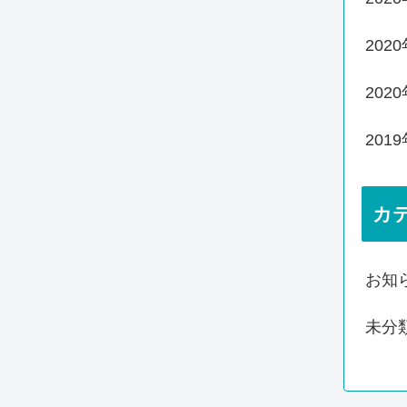
202
202
201
カ
お知
未分