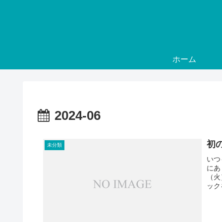
ホーム
2024-06
初
未分類
いつ
にあ
（火
ック
ティ
ー...