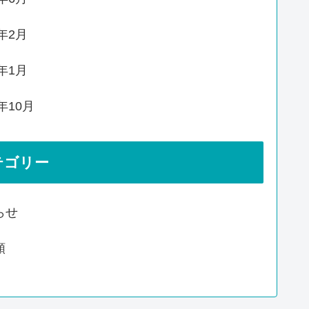
0年2月
0年1月
9年10月
テゴリー
らせ
類