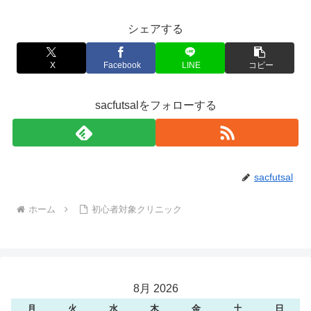
シェアする
X
Facebook
LINE
コピー
sacfutsalをフォローする
sacfutsal
ホーム
初心者対象クリニック
8月 2026
月
火
水
木
金
土
日