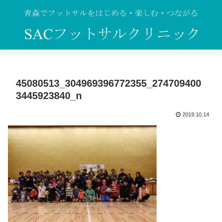
45080513_304969396772355_274709400
3445923840_n
2019.10.14