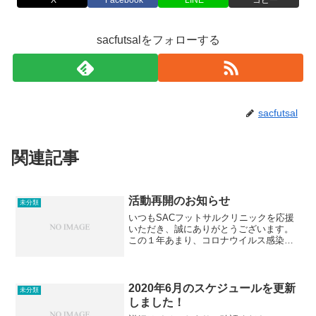
sacfutsalをフォローする
sacfutsal
関連記事
活動再開のお知らせ
未分類
いつもSACフットサルクリニックを応援
いただき、誠にありがとうございます。
この１年あまり、コロナウイルス感染予
防・拡大防止のため、活動を休止させて
いただいておりましたが、このたび活動
を再開することといたしましたのでお知
らせいたします。活動再...
2020年6月のスケジュールを更新
未分類
しました！