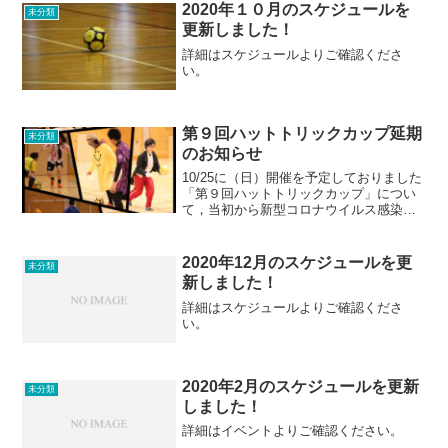
2020年１０月のスケジュールを
未分類
更新しました！
詳細はスケジュールよりご確認くださ
い。
第９回ハットトリックカップ延期
未分類
のお知らせ
10/25に（日）開催を予定しておりました
「第９回ハットトリックカップ」につい
て，当初から新型コロナウイルス感染対
策として例年より規模を縮小しての開催
としておりましたが，現在の青森県内に
おける新型コロナウイルス感染拡大状況
2020年12月のスケジュールを更
未分類
をふまえ，県内各地...
新しました！
詳細はスケジュールよりご確認くださ
い。
2020年2月のスケジュールを更新
未分類
しました！
詳細はイベントよりご確認ください。