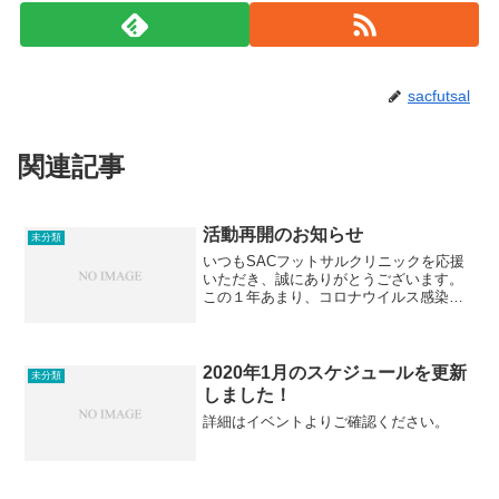
sacfutsal
関連記事
活動再開のお知らせ
未分類
いつもSACフットサルクリニックを応援
いただき、誠にありがとうございます。
この１年あまり、コロナウイルス感染予
防・拡大防止のため、活動を休止させて
いただいておりましたが、このたび活動
を再開することといたしましたのでお知
らせいたします。活動再...
2020年1月のスケジュールを更新
未分類
しました！
詳細はイベントよりご確認ください。