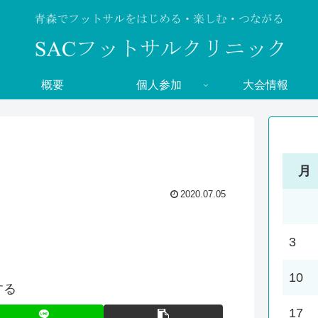
概要
個人参加
大会情報
月
2020.07.05
3
10
する
17