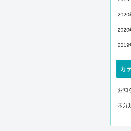
202
202
201
カ
お知
未分