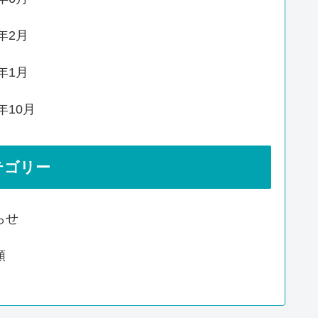
0年2月
0年1月
9年10月
テゴリー
らせ
類